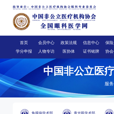
会
首页
会员中心
政策法规
信息中心
保险
学分申报
人物专访
医协体
证书铭牌
协会
中国非公立医
服务
角膜病学术部
青光眼学术部