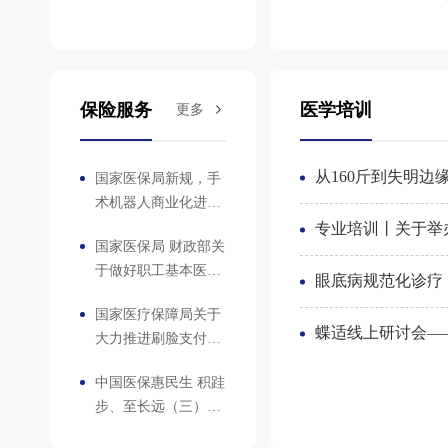
疗高质量发展系列报
道项目”的通知
保险服务
医学培训
更多
国家医保局新规，手
术机器人商业化进入
加速期！
国家医保局 财政部关
于做好职工基本医疗
保险个人账户跨省共
国家医疗保障局关于
济工作的通知
大力推进刷脸支付、
一码支付、移动支
中国医保惠民生 积跬
付、信用支付等便捷
步、至长远（三）：
支付工作的通知
医保影像云织就全国