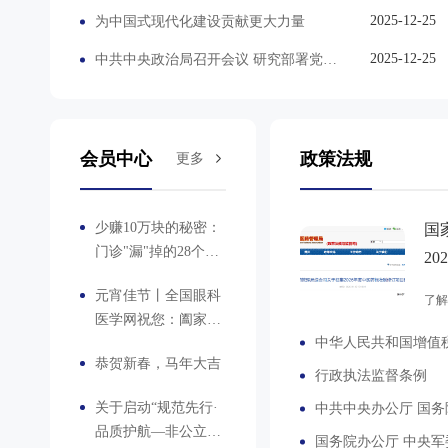
2025-12-25
为中国式现代化建设贡献更大力量
2025-12-25
中共中央政治局召开会议 研究部署党风廉政建设和反腐败工作 中共中央总书记习近平主持会议
会员中心
政策法规
更多
少赚10万块的秘密：
国
门诊"漏"掉的28个客
2
户
议
元宵佳节丨全国眼科
了
医学网祝您：阖家团
中华人民共和国增值
圆，幸福安康！
恭贺新春，马年大吉
行政执法监督条例
关于启动“规范先行·
品质护航—非公立医