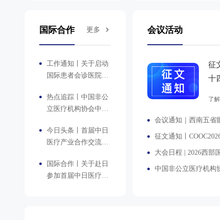
健康“一张网”
国际合作
会议活动
更多
工作通知丨关于启动
征
国际患者会诊医院合
十
作申报工作的通知
(C
热点追踪丨中国非公
了
立医疗机构协会中日
医疗访问交流活动圆
今日头条丨首届中日
满收官--深度探访日
医疗产业合作交流论
本医疗创新实践
坛在日本东京圆满举
国际合作丨关于赴日
行
参加首届中日医疗产
业合作交流论坛及访
问交流活动的通知
（第一轮）